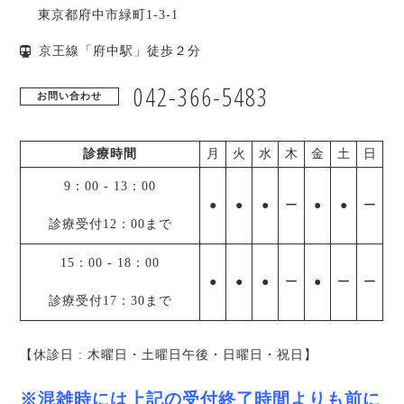
東京都
府中市
緑町1-3-1
京王線「府中駅」徒歩２分
042-366-5483
お問い合わせ
診療時間
月
火
水
木
金
土
日
9：00
-
13：00
●
●
●
ー
●
●
ー
診療受付12：00まで
15：00
-
18：00
●
●
●
ー
●
ー
ー
診療受付17：30まで
【休診日 : 木曜日・土曜日午後・日曜日・祝日】
※混雑時には上記の受付終了時間よりも前に