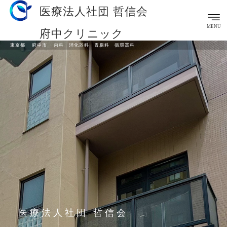
医療法人社団 哲信会
MENU
府中クリニック
東京都 府中市 内科 消化器科 胃腸科 循環器科
医療法人社団 哲信会