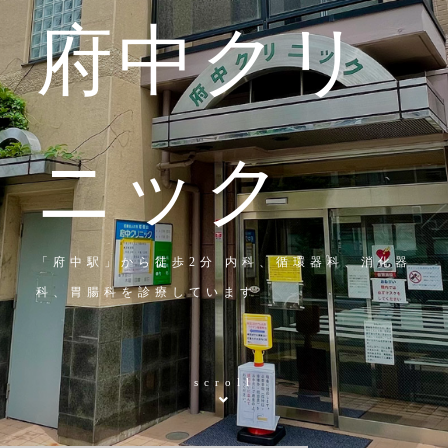
府中クリ
ニック
「府中駅」から徒歩2分 内科、循環器科、消化器
科、胃腸科を診療しています
scroll