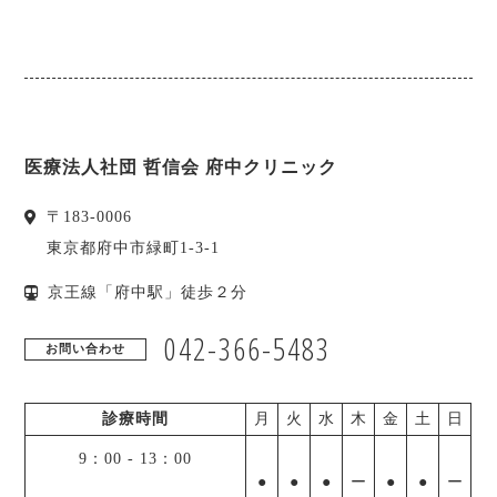
医療法人社団 哲信会 府中クリニック
〒
183-0006
東京都
府中市
緑町1-3-1
京王線「府中駅」徒歩２分
042-366-5483
お問い合わせ
診療時間
月
火
水
木
金
土
日
9：00
-
13：00
●
●
●
ー
●
●
ー