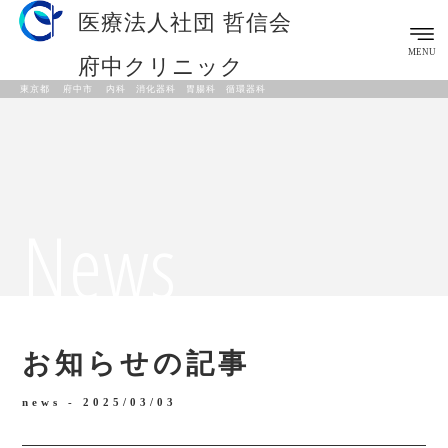
医療法人社団 哲信会
MENU
府中クリニック
東京都 府中市 内科 消化器科 胃腸科 循環器科
News
お知らせの記事
news -
2025/03/03